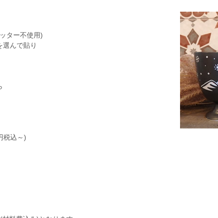
カッター不使用)
を選んで貼り
ら
円税込～)